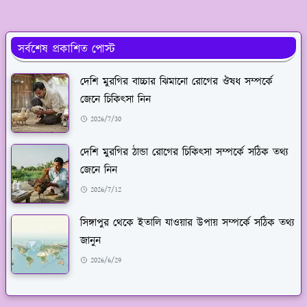
সর্বশেষ প্রকাশিত পোস্ট
দেশি মুরগির বাচ্চার ঝিমানো রোগের ঔষধ সম্পর্কে
জেনে চিকিৎসা নিন
2026/7/30
দেশি মুরগির ঠান্ডা রোগের চিকিৎসা সম্পর্কে সঠিক তথ্য
জেনে নিন
2026/7/12
সিঙ্গাপুর থেকে ইতালি যাওয়ার উপায় সম্পর্কে সঠিক তথ্য
জানুন
2026/6/29