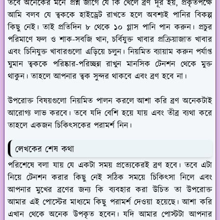
তবে অনেকের মনে প্রশ্ন জাগে যে কি খেলে ব্রণ দূর হয়, প্রকৃতপক্ষে
আমি বলব যে ত্বককে হাইড্রেট রাখতে হলে অবশ্যই পানির বিকল্প
কিছু নেই। তাই প্রতিদিন ৮ থেকে ১০ গ্লাস পানি পান করুন। প্রচুর
পরিমাণে ফল ও শাক-সবজি খান, চর্বিযুক্ত খাবার প্রক্রিয়াজাত খাবার
এবং চিনিযুক্ত খাবারগুলো এড়িয়ে চলুন। নিয়মিত ব্যায়াম করুন পর্যাপ্ত
ঘুমান ত্বককে পরিষ্কার-পরিচ্ছন্ন রাখুন মানসিক টেনশন থেকে মুক্ত
থাকুন। তাহলে আপনার ত্বক সুন্দর থাকবে এবং ব্রণ হবে না।
উপরোক্ত বিষয়গুলো নিয়মিত পালন করলে আশা করি ব্রণ অনেকটাই
আরোগ্য লাভ করবে। তবে যদি বেশি হয়ে যায় এবং তীব্র ব্যথা করে
তাহলে একজন চিকিৎসকের পরামর্শ নিন।
লেখকের শেষ কথা
পরিশেষে বলা যায় যে একটা সময় প্রত্যেকেরই ব্রণ হবে। তবে এটা
নিয়ে টেনশন করার কিছু নেই সঠিক সময়ে চিকিৎসা নিলে এবং
আপনার মুখের ব্রণের জন্য কি ব্যবহার করা উচিত তা উপরোক্ত
আমার এই পোস্টের মাধ্যমে কিছু পরামর্শ দেওয়া হয়েছে। আশা করি
এখান থেকে অনেক উপকৃত হবেন। যদি আমার পোস্টটা আপনার