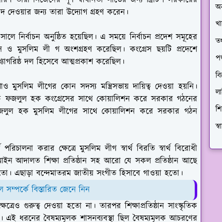
ারণ তারা নিজেদের পূর্ণ স্বাধীনতা লাভের জন্য ব্রিটিশ সরকারের
অ
াদ দেওয়ার জন্য তারা উদ্যোগ গ্রহণ করেন।
খা
ির্বাচন অনুষ্ঠিত হয়েছিল। এ সময়ে নির্বাচন প্রদেশ সমূহের
তথ
্রেস ও মুসলিম লী গ অংশগ্রহণ করেছিল। কংগ্রেস ছয়টি প্রদেশে
প
্যাগরিষ্ঠ দল হিসেবে আত্মপ্রকাশ করেছিল।
বি
মুসলিম লীগের কোন সদস্য মন্ত্রিসভায় দায়িত্ব দেওয়া হয়নি।
ল
া একে ফজলুল হক কংগ্রেসের সাথে কোয়ালিশন করে সরকার গঠনের
শি
 হয়। ফজলুল হক মুসলিম লীগের সাথে কোয়ালিশন করে সরকার গঠন
স্
পরিচালনা করার ক্ষেত্রে মুসলিম লীগ স্বার্থ বিরতি স্বার্থ বিরোধী
 আইন আদালত শিক্ষা প্রতিষ্ঠান সহ আরো যে সকল প্রতিষ্ঠান আছে
হতো। এছাড়া বন্দেমাতরম জাতীয় সংগীত হিসাবে গাওয়া হতো।
ল সম্পর্কে বিস্তারিত জেনে নিন
ত্রেও গুরুত্ব দেওয়া হতো না। তারপর শিক্ষাপ্রতিষ্ঠান সাংস্কৃতিক
তো। এই ধরনের বৈষম্যমূলক শাসনব্যবস্থা ছিল বৈষম্যমূলক আচরণের