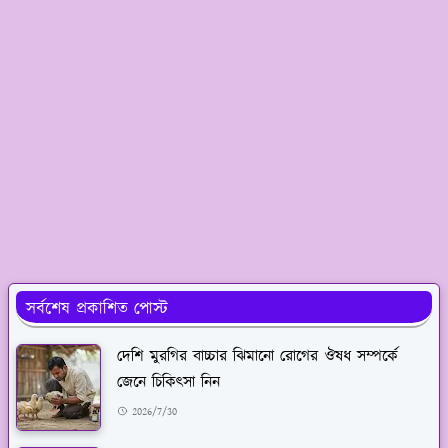
সর্বশেষ প্রকাশিত পোস্ট
দেশি মুরগির বাচ্চার ঝিমানো রোগের ঔষধ সম্পর্কে
জেনে চিকিৎসা নিন
2026/7/30