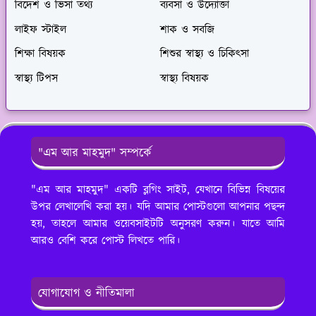
বিদেশ ও ভিসা তথ্য
ব্যবসা ও উদ্যোক্তা
লাইফ স্টাইল
শাক ও সবজি
শিক্ষা বিষয়ক
শিশুর স্বাস্থ্য ও চিকিৎসা
স্বাস্থ্য টিপস
স্বাস্থ্য বিষয়ক
"এম আর মাহমুদ" সম্পর্কে
"এম আর মাহমুদ" একটি ব্লগিং সাইট, যেখানে বিভিন্ন বিষয়ের
উপর লেখালেখি করা হয়। যদি আমার পোস্টগুলো আপনার পছন্দ
হয়, তাহলে আমার ওয়েবসাইটটি অনুসরণ করুন। যাতে আমি
আরও বেশি করে পোস্ট লিখতে পারি।
যোগাযোগ ও নীতিমালা