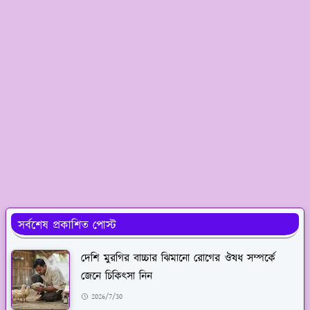
সর্বশেষ প্রকাশিত পোস্ট
দেশি মুরগির বাচ্চার ঝিমানো রোগের ঔষধ সম্পর্কে
জেনে চিকিৎসা নিন
2026/7/30