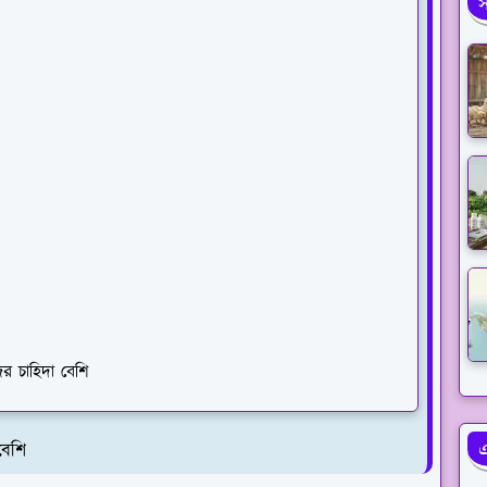
স
র চাহিদা বেশি
বেশি
এ