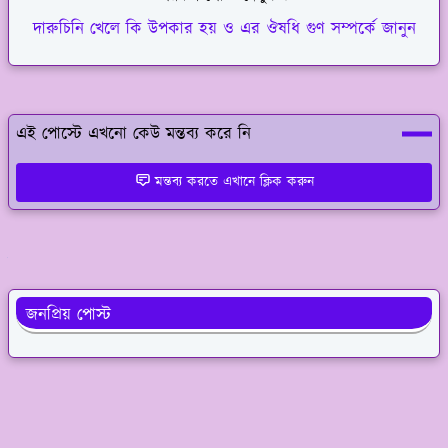
দারুচিনি খেলে কি উপকার হয় ও এর ঔষধি গুণ সম্পর্কে জানুন
এই পোস্টে এখনো কেউ মন্তব্য করে নি
মন্তব্য করতে এখানে ক্লিক করুন
টিপস & ট্রিকস
জনপ্রিয় পোস্ট