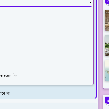
স
রিত জেনে নিন
যাবে না
এ