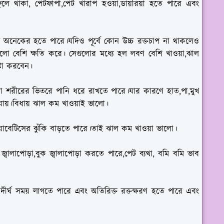
ুলে থাকা, পেটফাপা,পেট খারাপ হওয়া,ডায়রিয়া হতে পারে এবং
চাপ অনেকের হতে পারে।যদিও পূর্বে কোন উচ্চ রক্তচাপ না থাকলেও
াবারগুলো বেশি ক্ষতি করে। সেগুলোর মধ্যে হল লবণ বেশি খাওয়া,ঝাল
ষ্টা করবেন।
, তা শরীরের ভিতরে পানি ধরে রাখতে পারে।যার কারণে হাত,পা,মুখ
যায়।বিধায় ঝাল কম খাওয়াই ভালো।
়াবেটিসের ঝুঁকি বাড়তে পারে।তাই ঝাল কম খাওয়া ভালো।
বালাপোড়া,বুক জ্বালাপোড়া করতে পারে,পেট ব্যথা, বমি বমি ভাব
দীর্ঘ সময় লাগতে পারে এবং অতিরিক্ত রক্তক্ষরণ হতে পারে এবং