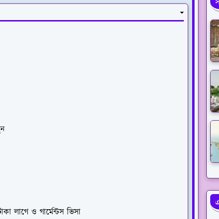
স
ুন
এ
া লাগে ও গার্মেন্টস ভিসা