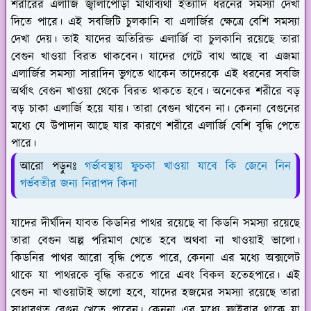
শরীরের এলার্জি জ্বালাপোড়া মাথাব্যথা ইত্যাদি ধরনের সমস্যা দেখা
দিতে পারে। এই সবজিটি চুলকানি বা এলার্জির ক্ষেত্রে বেশি সমস্যা
দেখা দেয়। তাই যাদের অতিরিক্ত এলার্জি বা চুলকানি রয়েছে তারা
বেগুন খাওয়া বিরত থাকবেন। যাদের গেটে বাথ আছে বা এজমা
এলার্জির সমস্যা সারাদিন ভুগতে থাকেন তাদেরকে এই ধরনের সবজি
অর্থাৎ বেগুন খাওয়া থেকে বিরত থাকতে হবে। অনেকের শরীরে বড়
বড় চাকা এলার্জি হয়ে যায়। তারা বেগুন খাবেন না। কেননা বেগুনের
মধ্যে যে উপাদান আছে যার কারণে শরীরে এলার্জি বেশি বৃদ্ধি পেতে
পারে।
আরো পড়ুনঃ
গর্ভাবস্থায় ফুচকা খাওয়া যাবে কি জেনে নিন
গর্ভবতীর জন্য নিরাপদ কিনা
যাদের দীর্ঘদিন যাবত কিডনির পাথর রয়েছে বা কিডনি সমস্যা রয়েছে
তারা বেগুন অল্প পরিমাণ খেতে হবে অথবা না খাওয়াই ভালো।
কিডনির পাথর আরো বৃদ্ধি পেতে পারে, কেননা এর মধ্যে অক্সলেট
থাকে যা পাথরকে বৃদ্ধি করতে পারে এবং বিকল হতেহপারে। এই
বেগুন না খাওয়াটাই ভালো হবে, যাদের হজমের সমস্যা রয়েছে তারা
সাধারণত বেগুন খেতে পারেন। কেননা এর মধ্যে ফাইবার থাকে যা