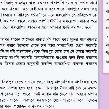
ে সিঙ্গাপুরে জাহুর বারু বর্ডারের পাশাপাশি যেকোন পেশার সাথে
অ
কাজ করে থাকেন। অনেকেই চাকরি করে থাকে সিঙ্গাপুরে সকল কিছু
খা
ে বা রাত্রিতে বর্ডার দিয়ে এসে মালয়েশিয়াতে রাত্রিতে থাকে
তথ
ই কম খরচ থাকে, এভাবে আপনি দীর্ঘদিন মালয়েশিয়া থাকার পরে
 রাত্রিতে মালয়েশিয়া থাকবেন এতে আপনার খুবই কম খরচ হবে।
প
বি
গাপুর যাবেন সেক্ষেত্রে রাস্তার দুই পাশে খুবই সুন্দর মনোমুগ্ধকর
ল
্রমণ করার উদ্দেশ্যে যেতে চান তারা মালয়েশিয়া থেকে সরাসরি
যদি আপনি বাংলাদেশ থেকে সিঙ্গাপুর যেতে চান সে ক্ষেত্রে সরাসরি
শি
ষেত্রে আপনি সরাসরি মালয়েশিয়াতে যাওয়ার জন্য ভিসা করবেন
স্
র ভিসার মেয়াদ অনুযায়ী ততদিন মালয়েশিয়া থাকতে পারবেন
িঙ্গাপুর যেতে চান সে ক্ষেত্রে কিন্তু মালয়েশিয়ার নাগরিকত্ব হতে
া সম্পন্ন হতে হবে। কেননা সিঙ্গাপুর উন্নত রাষ্ট্র যেখানে দক্ষতা
বেশি বেতন দিয়ে থাকে। তাই আপনি যদি যেতে চান তাহলে আপনি
ভিসা করতে পারেন। এরপরে সহজভাবে যেতে পারবেন তবে এক্ষেত্রে
ার সকল প্রয়োজন কাগজপত্র লাগবে।